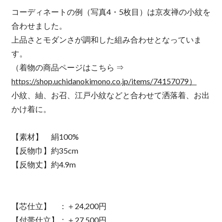
コーディネートの例（写真4・5枚目）は京友禅の小紋を
合わせました。
上品さとモダンさが調和した組み合わせとなっていま
す。
（着物の商品ページはこちら ⇒
https://shop.uchidanokimono.co.jp/items/74157079）
小紋、紬、お召、江戸小紋などと合わせて洒落着、お出
かけ着に。
【素材】 絹100%
【反物巾】約35cm
【反物丈】約4.9m
【芯仕立】 ：＋24,200円
【付帯仕立】：＋27,500円