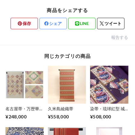
商品をシェアする
保存
シェア
LINE
ツイート
報告する
同じカテゴリの商品
名古屋帯・万歴華
久米島綾織帯
染帯・琉球紅型 城
文・帯屋捨松
間栄順作「石鯛に格
¥248,000
¥558,000
¥508,000
子」