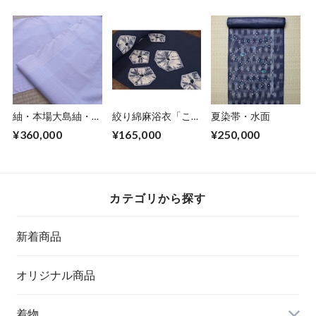
紬・本場大島紬・縦
絞り綿麻浴衣「ころ
夏染帯・水面
縞(五段)
ころ」
¥360,000
¥165,000
¥250,000
カテゴリから探す
新着商品
オリジナル商品
着物