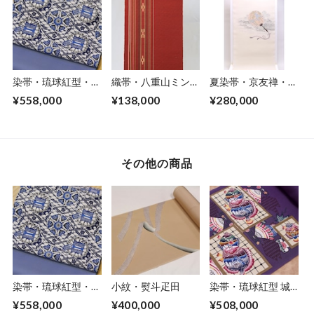
染帯・琉球紅型・人
織帯・八重山ミンサ
夏染帯・京友禅・団
間国宝 玉那覇有公
ー織 八寸
扇に江戸風景
¥558,000
¥138,000
¥280,000
作
その他の商品
染帯・琉球紅型・人
小紋・熨斗疋田
染帯・琉球紅型 城
間国宝 玉那覇有公
間栄順作「石鯛に格
¥558,000
¥400,000
¥508,000
作
子」