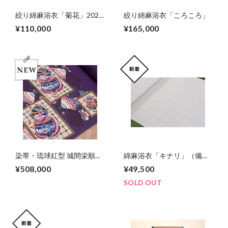
絞り綿麻浴衣「菊花」2026
絞り綿麻浴衣「ころころ」
新作
¥110,000
¥165,000
染帯・琉球紅型 城間栄順作
綿麻浴衣「キナリ」（備長
「石鯛に格子」
炭使用）
¥508,000
¥49,500
SOLD OUT