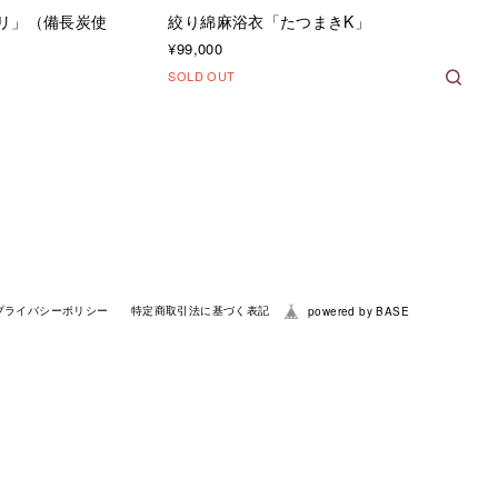
リ」（備長炭使
絞り綿麻浴衣「たつまきK」
¥99,000
SOLD OUT
プライバシーポリシー
特定商取引法に基づく表記
powered by BASE